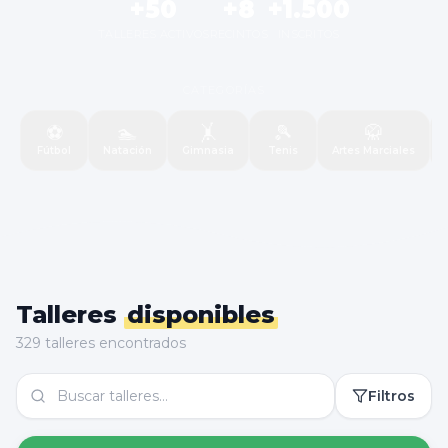
+50
+8
+1.500
TALLERES ACTIVOS
RECINTOS
INSCRITOS
CATEGORÍAS
⚽
🏊
🤸
🎾
🥋
Fútbol
Natación
Gimnasia
Tenis
Artes Marciales
Talleres
disponibles
329 talleres encontrados
Filtros