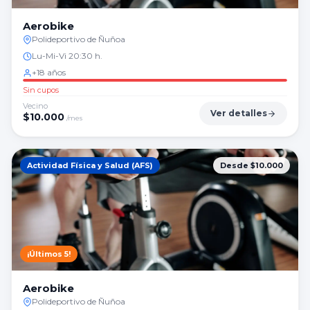
Aerobike
Polideportivo de Ñuñoa
Lu-Mi-Vi 20:30 h.
+18 años
Sin cupos
Vecino
Ver detalles
$
10.000
/mes
Actividad Física y Salud (AFS)
Desde $10.000
¡Últimos
5
!
Aerobike
Polideportivo de Ñuñoa