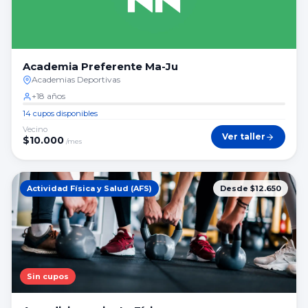
Academia Preferente Ma-Ju
Academias Deportivas
+18 años
14 cupos disponibles
Vecino
Ver taller
$
10.000
/mes
Actividad Física y Salud (AFS)
Desde $12.650
Sin cupos