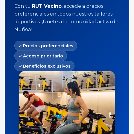
Con tu
RUT Vecino
, accede a precios
preferenciales en todos nuestros talleres
deportivos. ¡Únete a la comunidad activa de
Ñuñoa!
✓
Precios preferenciales
✓
Acceso prioritario
✓
Beneficios exclusivos