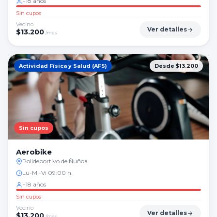
+18 años
Sin cupos
Vecino
Ver detalles
$
13.200
/mes
Actividad Física y Salud (AFS)
Desde $13.200
Sin cupos
Aerobike
Polideportivo de Ñuñoa
Lu-Mi-Vi 09:00 h.
+18 años
Sin cupos
Vecino
Ver detalles
$
13.200
/mes