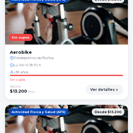
Sin cupos
Aerobike
Polideportivo de Ñuñoa
Lu-Mi-Vi 18:10 h.
+18 años
Sin cupos
Vecino
Ver detalles
$
13.200
/mes
Actividad Física y Salud (AFS)
Desde $13.200