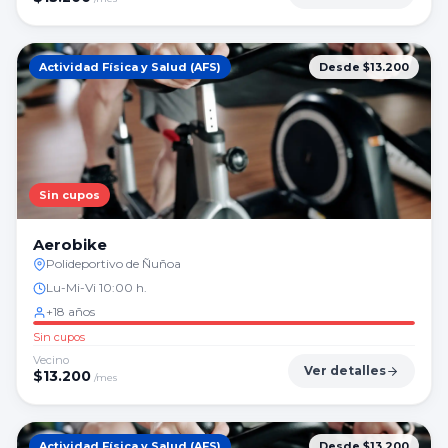
Actividad Física y Salud (AFS)
Desde $13.200
Sin cupos
Aerobike
Polideportivo de Ñuñoa
Lu-Mi-Vi 10:00 h.
+18 años
Sin cupos
Vecino
Ver detalles
$
13.200
/mes
Actividad Física y Salud (AFS)
Desde $13.200