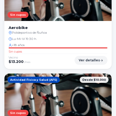
Sin cupos
Aerobike
Polideportivo de Ñuñoa
Lu-Mi-Vi 19:30 h.
+18 años
Sin cupos
Vecino
Ver detalles
$
13.200
/mes
Actividad Física y Salud (AFS)
Desde $10.000
Sin cupos