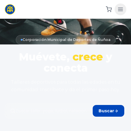
Corporación Municipal de Deportes de Ñuñoa
Muévete,
crece
y
conecta
Talleres deportivos para todas las edades en tu
comunidad. Inscríbete y da el primer paso hoy.
Buscar