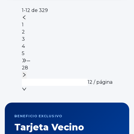
1-12 de 329
1
2
3
4
5
•••
28
12 / página
BENEFICIO EXCLUSIVO
Tarjeta Vecino