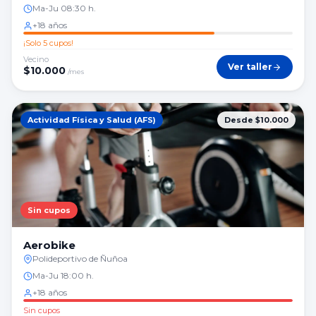
Ma-Ju 08:30 h.
+18 años
¡Solo 5 cupos!
Vecino
Ver taller
$
10.000
/mes
Actividad Física y Salud (AFS)
Desde $10.000
Sin cupos
Aerobike
Polideportivo de Ñuñoa
Ma-Ju 18:00 h.
+18 años
Sin cupos