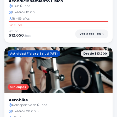
Acondicionamiento Físico
Club Ñuñoa
Lu-Mi-Vi 10:00 h.
18 – 59 años
Sin cupos
Vecino
Ver detalles
$
12.650
/mes
Actividad Física y Salud (AFS)
Desde $13.200
Sin cupos
Aerobike
Polideportivo de Ñuñoa
Lu-Mi-Vi 08:00 h.