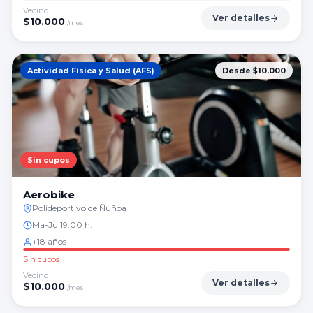
Vecino
Ver detalles
$
10.000
/mes
Actividad Física y Salud (AFS)
Desde $10.000
Sin cupos
Aerobike
Polideportivo de Ñuñoa
Ma-Ju 19:00 h.
+18 años
Sin cupos
Vecino
Ver detalles
$
10.000
/mes